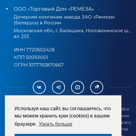
ООО «Торговый Дом «РЕМЕЗА»
Дочерняя компания завода ЗАО «Ремеза»
(Беларусь) в России
Московская обл., г. Балашиха, Носовихинское ш.,
вл. 253
ИНН 7720602428
КПП 500101001
ОГРН 1077763870667
Используя наш сайт, вы соглашаетесь, что
2007-2026 © ООО «ТД «РЕМЕЗА». Все права защищены. Вся
мы можем хранить куки (cookies) в вашем
информация на сайте размещена в целях предоставления
возможности покупателю ознакомиться с товаром перед его
браузере.
Узнать больше
приобретением и не является публичной офертой (статья
437 ГК РФ). Внешний вид товара может отличаться от