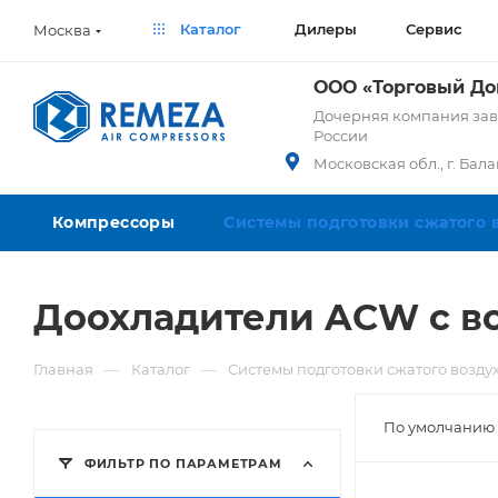
Каталог
Дилеры
Сервис
Москва
ООО «Торговый Д
Дочерняя компания заво
России
Московская обл., г. Бал
Компрессоры
Системы подготовки сжатого 
Доохладители ACW с в
—
—
Главная
Каталог
Системы подготовки сжатого возду
По умолчанию 
ФИЛЬТР ПО ПАРАМЕТРАМ