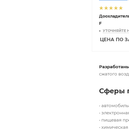
Доохладител
F
УТОЧНЯЙТЕ 
ЦЕНА ПО 
Разработан
сжатого возд
Сферы 
• автомобил
• электронна
• пищевая п
• химическа