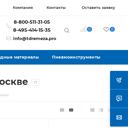
Компания
Контакты
Оставить заявку
8-800-511-31-05
0
0
8-495-414-15-35
info@tdremeza.pro
ходные материалы
Пневмоинструменты
оскве
17
нием