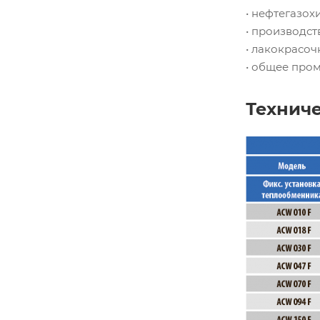
• нефтегазо
• производст
• лакокрасо
• общее про
Технич