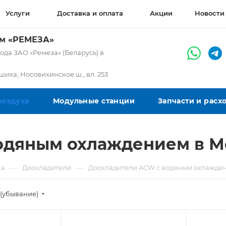
Услуги
Доставка и оплата
Акции
Новости
ом «РЕМЕЗА»
да ЗАО «Ремеза» (Беларусь) в
ашиха, Носовихинское ш., вл. 253
воздуха
Модульные станции
Запчасти и рас
одяным охлаждением в М
—
—
ха
Доохладители
Доохладители ACW с водяным охлажде
(убывание)