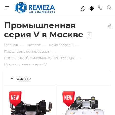
Промышленная
серия V в Москве
9
—
—
—
Главная
Каталог
Компрессоры
—
Поршневые компрессоры
—
Поршневые безмасляные компрессоры
Промышленная серия V
ФИЛЬТР