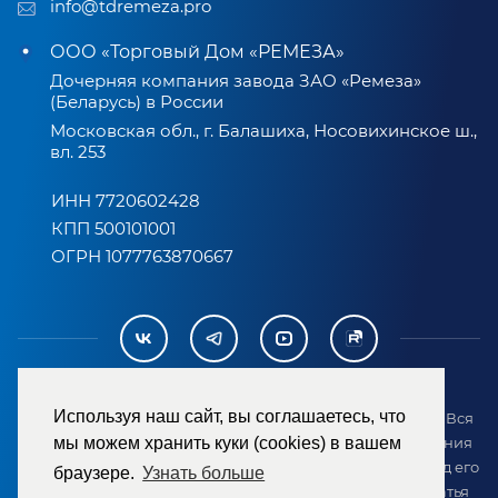
info@tdremeza.pro
ООО «Торговый Дом «РЕМЕЗА»
Дочерняя компания завода ЗАО «Ремеза»
(Беларусь) в России
Московская обл., г. Балашиха, Носовихинское ш.,
вл. 253
ИНН 7720602428
КПП 500101001
ОГРН 1077763870667
Используя наш сайт, вы соглашаетесь, что
2007-2026 © ООО «ТД «РЕМЕЗА». Все права защищены. Вся
информация на сайте размещена в целях предоставления
мы можем хранить куки (cookies) в вашем
возможности покупателю ознакомиться с товаром перед его
браузере.
Узнать больше
приобретением и не является публичной офертой (статья