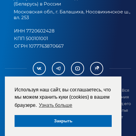
(Беларусь) в России
Московская обл., г. Балашиха, Носовихинское ш.,
вл. 253
ИНН 7720602428
КПП 500101001
ОГРН 1077763870667
Используя наш сайт, вы соглашаетесь, что
2007-2026 © ООО «ТД «РЕМЕЗА». Все права защищены. Вся
информация на сайте размещена в целях предоставления
мы можем хранить куки (cookies) в вашем
возможности покупателю ознакомиться с товаром перед его
браузере.
Узнать больше
приобретением и не является публичной офертой (статья
437 ГК РФ). Внешний вид товара может отличаться от
Закрыть
представленного на сайте.