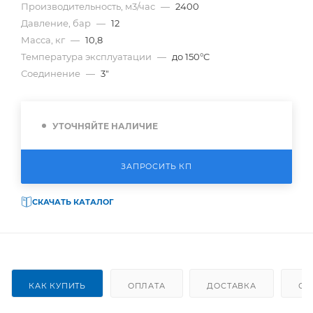
Производительность, м3/час
—
2400
Давление, бар
—
12
Масса, кг
—
10,8
Температура эксплуатации
—
до 150°C
Соединение
—
3"
УТОЧНЯЙТЕ НАЛИЧИЕ
ЗАПРОСИТЬ КП
СКАЧАТЬ КАТАЛОГ
КАК КУПИТЬ
ОПЛАТА
ДОСТАВКА
ОТ