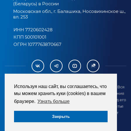
(Беларусь) в России
Московская обл., г. Балашиха, Носовихинское ш.,
вл. 253
ИНН 7720602428
КПП 500101001
ОГРН 1077763870667
Используя наш сайт, вы соглашаетесь, что
2007-2026 © ООО «ТД «РЕМЕЗА». Все права защищены. Вся
информация на сайте размещена в целях предоставления
мы можем хранить куки (cookies) в вашем
возможности покупателю ознакомиться с товаром перед его
браузере.
Узнать больше
приобретением и не является публичной офертой (статья
437 ГК РФ). Внешний вид товара может отличаться от
Закрыть
представленного на сайте.