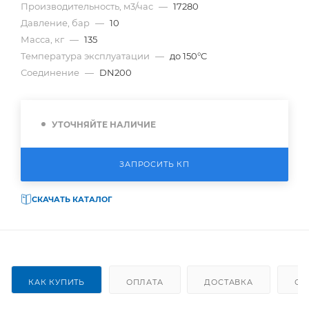
Производительность, м3/час
—
17280
Давление, бар
—
10
Масса, кг
—
135
Температура эксплуатации
—
до 150°C
Соединение
—
DN200
УТОЧНЯЙТЕ НАЛИЧИЕ
ЗАПРОСИТЬ КП
СКАЧАТЬ КАТАЛОГ
КАК КУПИТЬ
ОПЛАТА
ДОСТАВКА
ОТ