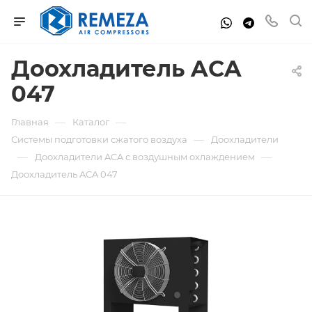
Доохладитель ACA
047
—
—
Главная
Каталог
—
Системы подготовки сжатого воздуха
Доохладители
—
—
Доохладители ACA с воздушным охлаждением
Доохладитель ACA 047