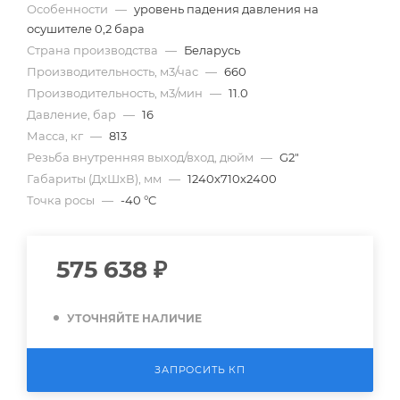
Особенности
—
уровень падения давления на
осушителе 0,2 бара
Страна производства
—
Беларусь
Производительность, м3/час
—
660
Производительность, м3/мин
—
11.0
Давление, бар
—
16
Масса, кг
—
813
Резьба внутренняя выход/вход, дюйм
—
G2"
Габариты (ДхШхВ), мм
—
1240х710х2400
Точка росы
—
-40 °C
575 638
₽
УТОЧНЯЙТЕ НАЛИЧИЕ
ЗАПРОСИТЬ КП