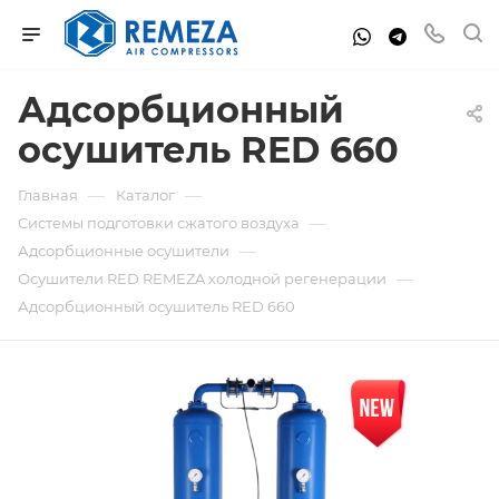
Адсорбционный
осушитель RED 660
—
—
Главная
Каталог
—
Системы подготовки сжатого воздуха
—
Адсорбционные осушители
—
Осушители RED REMEZA холодной регенерации
Адсорбционный осушитель RED 660