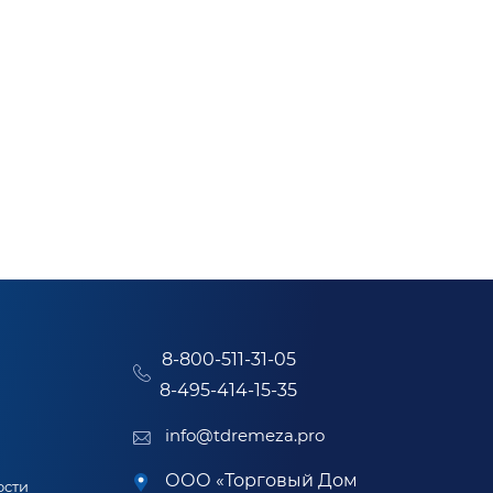
8-800-511-31-05
8-495-414-15-35
info@tdremeza.pro
ООО «Торговый Дом
ости