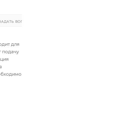
ЗАДАТЬ ВОПРОС
ЗАДАТЬ ВОПРОС
одит для
т подачу
кция
в
еобходимо