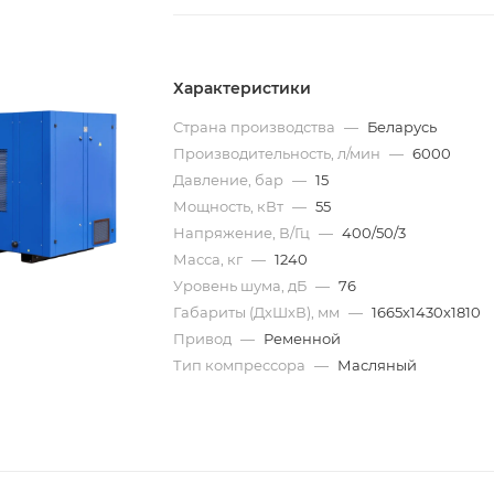
Характеристики
Страна производства
—
Беларусь
Производительность, л/мин
—
6000
Давление, бар
—
15
Мощность, кВт
—
55
Напряжение, В/Гц
—
400/50/3
Масса, кг
—
1240
Уровень шума, дБ
—
76
Габариты (ДхШхВ), мм
—
1665х1430х1810
Привод
—
Ременной
Тип компрессора
—
Масляный