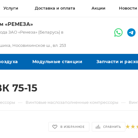
Услуги
Доставка и оплата
Акции
Новости
ом «РЕМЕЗА»
да ЗАО «Ремеза» (Беларусь) в
ашиха, Носовихинское ш., вл. 253
воздуха
Модульные станции
Запчасти и рас
К 75-15
—
—
ессоры
Винтовые маслозаполненные компрессоры
Винт
В ИЗБРАННОЕ
СРАВНИТЬ