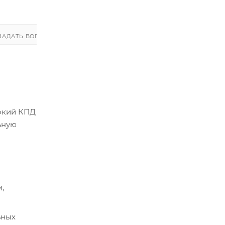
ЗАДАТЬ ВОПРОС
ЗАДАТЬ ВОПРОС
сокий КПД
ьную
,
ьных