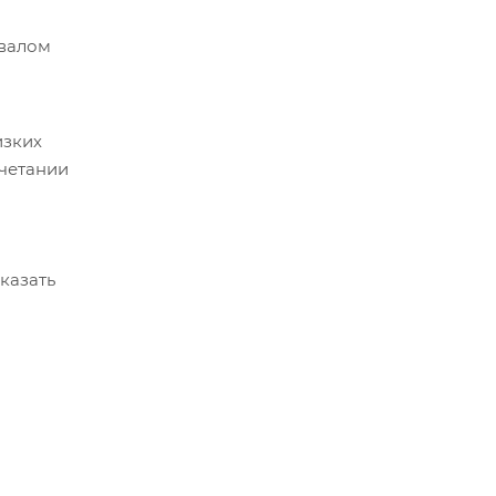
 валом
изких
очетании
казать