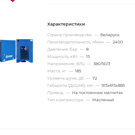
Характеристики
Страна производства
—
Беларусь
Производительность, л/мин
—
2400
Давление, бар
—
8
Мощность, кВт
—
15
Напряжение, В/Гц
—
380/50/3
Масса, кг
—
185
Уровень шума, дБ
—
72
Габариты (ДхШхВ), мм
—
915х615х885
Привод
—
На постоянных магнитах
Тип компрессора
—
Масляный