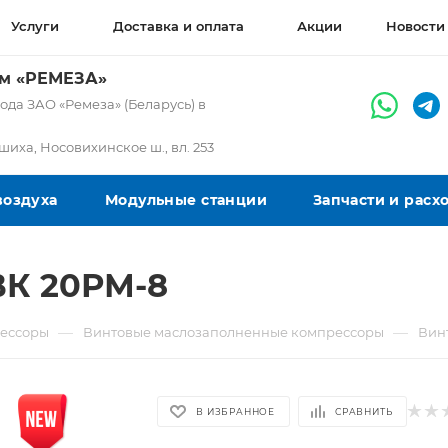
Услуги
Доставка и оплата
Акции
Новости
ом «РЕМЕЗА»
да ЗАО «Ремеза» (Беларусь) в
ашиха, Носовихинское ш., вл. 253
воздуха
Модульные станции
Запчасти и рас
ВК 20РМ-8
—
—
ессоры
Винтовые маслозаполненные компрессоры
Вин
В ИЗБРАННОЕ
СРАВНИТЬ