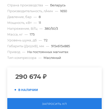
Страна производства
—
Беларусь
Производительность, л/мин
—
1650
Давление, бар
—
8
Мощность, кВт
—
11
Напряжение, В/Гц
—
380/50/3
Масса, кг
—
175
Уровень шума, дБ
—
72
Габариты (ДхШхВ), мм
—
915х615х885
Привод
—
На постоянных магнитах
Тип компрессора
—
Масляный
290 674
₽
В НАЛИЧИИ
ЗАПРОСИТЬ КП