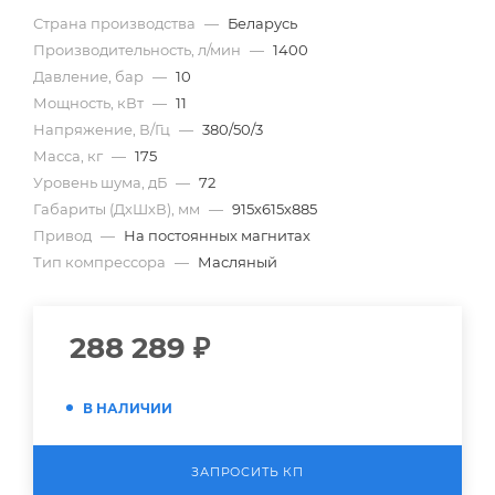
Страна производства
—
Беларусь
Производительность, л/мин
—
1400
Давление, бар
—
10
Мощность, кВт
—
11
Напряжение, В/Гц
—
380/50/3
Масса, кг
—
175
Уровень шума, дБ
—
72
Габариты (ДхШхВ), мм
—
915х615х885
Привод
—
На постоянных магнитах
Тип компрессора
—
Масляный
288 289
₽
В НАЛИЧИИ
ЗАПРОСИТЬ КП