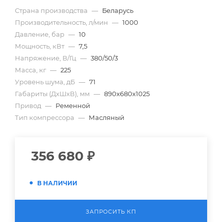
Страна производства
—
Беларусь
Производительность, л/мин
—
1000
Давление, бар
—
10
Мощность, кВт
—
7,5
Напряжение, В/Гц
—
380/50/3
Масса, кг
—
225
Уровень шума, дБ
—
71
Габариты (ДхШхВ), мм
—
890х680х1025
Привод
—
Ременной
Тип компрессора
—
Масляный
356 680
₽
В НАЛИЧИИ
ЗАПРОСИТЬ КП