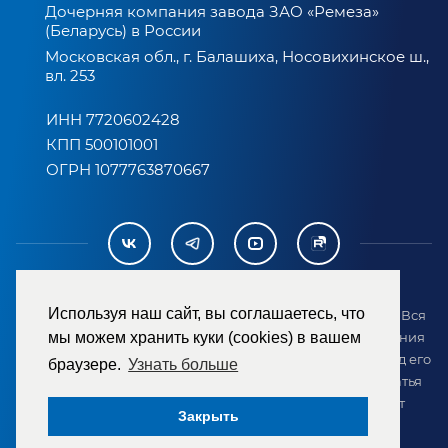
Дочерняя компания завода ЗАО «Ремеза»
(Беларусь) в России
Московская обл., г. Балашиха, Носовихинское ш.,
вл. 253
ИНН 7720602428
КПП 500101001
ОГРН 1077763870667
Используя наш сайт, вы соглашаетесь, что
2007-2026 © ООО «ТД «РЕМЕЗА». Все права защищены. Вся
информация на сайте размещена в целях предоставления
мы можем хранить куки (cookies) в вашем
возможности покупателю ознакомиться с товаром перед его
браузере.
Узнать больше
приобретением и не является публичной офертой (статья
437 ГК РФ). Внешний вид товара может отличаться от
Закрыть
представленного на сайте.