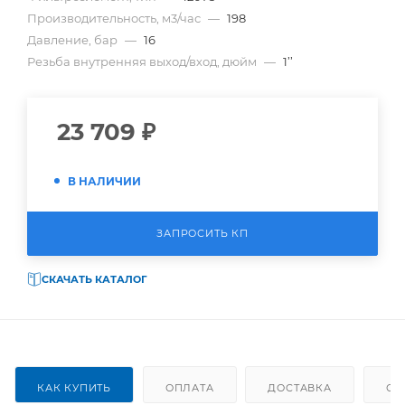
Производительность, м3/час
—
198
Давление, бар
—
16
Резьба внутренняя выход/вход, дюйм
—
1’’
23 709
₽
В НАЛИЧИИ
ЗАПРОСИТЬ КП
СКАЧАТЬ КАТАЛОГ
КАК КУПИТЬ
ОПЛАТА
ДОСТАВКА
ОТ