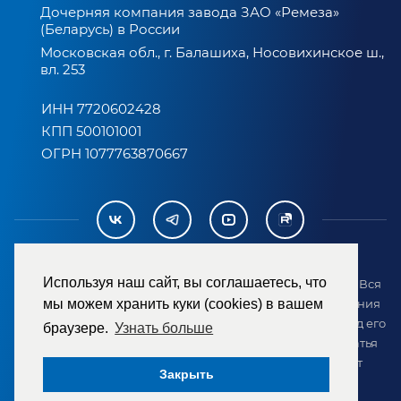
Дочерняя компания завода ЗАО «Ремеза»
(Беларусь) в России
Московская обл., г. Балашиха, Носовихинское ш.,
вл. 253
ИНН 7720602428
КПП 500101001
ОГРН 1077763870667
Используя наш сайт, вы соглашаетесь, что
2007-2026 © ООО «ТД «РЕМЕЗА». Все права защищены. Вся
информация на сайте размещена в целях предоставления
мы можем хранить куки (cookies) в вашем
возможности покупателю ознакомиться с товаром перед его
браузере.
Узнать больше
приобретением и не является публичной офертой (статья
437 ГК РФ). Внешний вид товара может отличаться от
Закрыть
представленного на сайте.