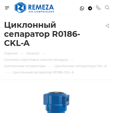
Циклонный
сепаратор R0186-
CKL-A
—
—
Главная
Каталог
—
Системы подготовки сжатого воздуха
—
Циклонные сепараторы
Циклонные сепараторы CKL-A
—
Циклонный сепаратор R0186-CKL-A