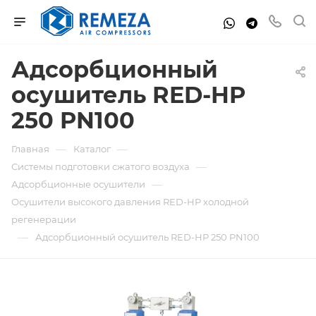
Адсорбционный
осушитель RED-HP
250 PN100
—
—
Главная
Каталог
—
Системы подготовки сжатого воздуха
—
Адсорбционные осушители
Осушители высокого давления RED-HP холодной
регенерации
—
Адсорбционный осушитель RED-HP 250 PN100