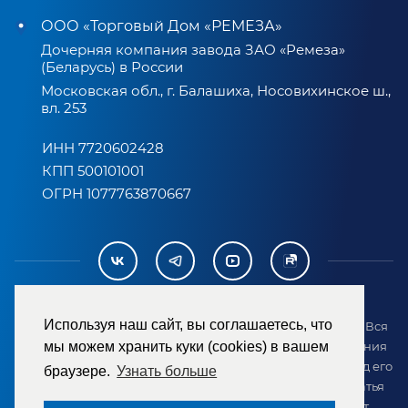
ООО «Торговый Дом «РЕМЕЗА»
Дочерняя компания завода ЗАО «Ремеза»
(Беларусь) в России
Московская обл., г. Балашиха, Носовихинское ш.,
вл. 253
ИНН 7720602428
КПП 500101001
ОГРН 1077763870667
Используя наш сайт, вы соглашаетесь, что
2007-2026 © ООО «ТД «РЕМЕЗА». Все права защищены. Вся
информация на сайте размещена в целях предоставления
мы можем хранить куки (cookies) в вашем
возможности покупателю ознакомиться с товаром перед его
браузере.
Узнать больше
приобретением и не является публичной офертой (статья
437 ГК РФ). Внешний вид товара может отличаться от