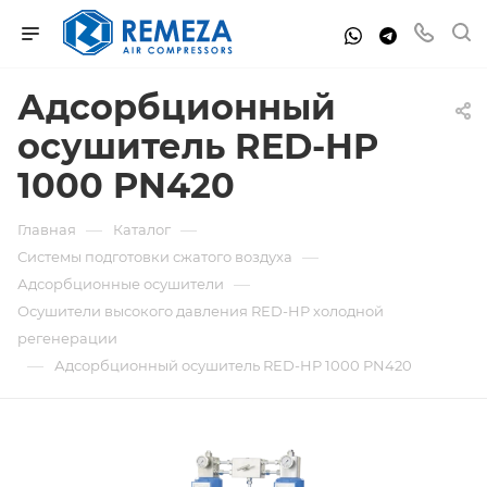
Адсорбционный
осушитель RED-HP
1000 PN420
—
—
Главная
Каталог
—
Системы подготовки сжатого воздуха
—
Адсорбционные осушители
Осушители высокого давления RED-HP холодной
регенерации
—
Адсорбционный осушитель RED-HP 1000 PN420