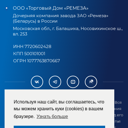
ООО «Торговый Дом «РЕМЕЗА»
Дочерняя компания завода ЗАО «Ремеза»
(Беларусь) в России
Московская обл., г. Балашиха, Носовихинское ш.,
вл. 253
ИНН 7720602428
КПП 500101001
ОГРН 1077763870667
Используя наш сайт, вы соглашаетесь, что
2007-2026 © ООО «ТД «РЕМЕЗА». Все права защищены. Вся
информация на сайте размещена в целях предоставления
мы можем хранить куки (cookies) в вашем
возможности покупателю ознакомиться с товаром перед его
браузере.
Узнать больше
приобретением и не является публичной офертой (статья
437 ГК РФ). Внешний вид товара может отличаться от