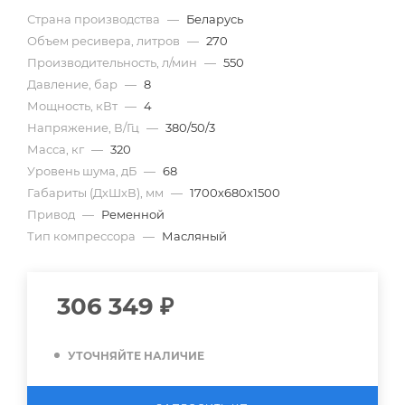
Страна производства
—
Беларусь
Объем ресивера, литров
—
270
Производительность, л/мин
—
550
Давление, бар
—
8
Мощность, кВт
—
4
Напряжение, В/Гц
—
380/50/3
Масса, кг
—
320
Уровень шума, дБ
—
68
Габариты (ДхШхВ), мм
—
1700х680х1500
Привод
—
Ременной
Тип компрессора
—
Масляный
306 349
₽
УТОЧНЯЙТЕ НАЛИЧИЕ