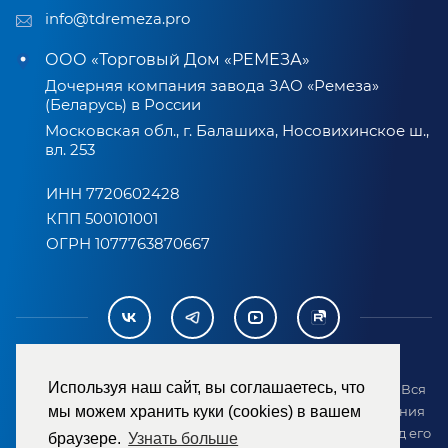
info@tdremeza.pro
ООО «Торговый Дом «РЕМЕЗА»
Дочерняя компания завода ЗАО «Ремеза»
(Беларусь) в России
Московская обл., г. Балашиха, Носовихинское ш.,
вл. 253
ИНН 7720602428
КПП 500101001
ОГРН 1077763870667
Используя наш сайт, вы соглашаетесь, что
2007-2026 © ООО «ТД «РЕМЕЗА». Все права защищены. Вся
информация на сайте размещена в целях предоставления
мы можем хранить куки (cookies) в вашем
возможности покупателю ознакомиться с товаром перед его
браузере.
Узнать больше