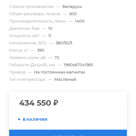
Страна производства
—
Беларусь
Объем ресивера, литров
—
500
Производительность, л/мин
—
1400
Давление, бар
—
10
Мощность, кВт
—
11
Напряжение, В/Гц
—
380/50/3
Масса, кг
—
390
Уровень шума, дБ
—
72
Габариты (ДхШхВ), мм
—
1960х670х1565
Привод
—
На постоянных магнитах
Тип компрессора
—
Масляный
434 550
₽
В НАЛИЧИИ