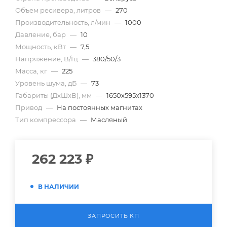
Объем ресивера, литров
—
270
Производительность, л/мин
—
1000
Давление, бар
—
10
Мощность, кВт
—
7,5
Напряжение, В/Гц
—
380/50/3
Масса, кг
—
225
Уровень шума, дБ
—
73
Габариты (ДхШхВ), мм
—
1650х595х1370
Привод
—
На постоянных магнитах
Тип компрессора
—
Масляный
262 223
₽
В НАЛИЧИИ
ЗАПРОСИТЬ КП