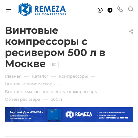
Винтовые
компрессоры с
ресивером 500 л в
Москве
65
—
—
—
Главная
Каталог
Компрессоры
—
Винтовые компрессоры
—
Винтовые маслозаполненные компрессоры
—
Объем ресивера
500 л