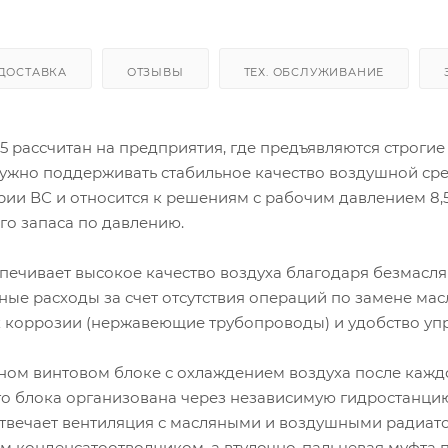
ДОСТАВКА
ОТЗЫВЫ
ТЕХ. ОБСЛУЖИВАНИЕ
 рассчитан на предприятия, где предъявляются строгие
 нужно поддерживать стабильное качество воздушной ср
рии ВС и относится к решениям с рабочим давлением 8,
го запаса по давлению.
спечивает высокое качество воздуха благодаря безмасл
ые расходы за счет отсутствия операций по замене мас
к коррозии (нержавеющие трубопроводы) и удобство уп
ном винтовом блоке с охлаждением воздуха после кажд
го блока организована через независимую гидростанци
твечает вентиляция с масляными и воздушными радиат
м конденсатоотводчиком, а втулочно-пальцевая муфта 