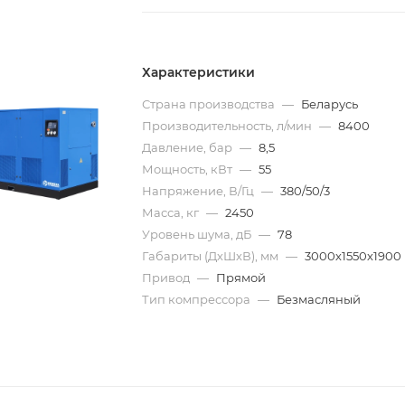
Характеристики
Страна производства
—
Беларусь
Производительность, л/мин
—
8400
Давление, бар
—
8,5
Мощность, кВт
—
55
Напряжение, В/Гц
—
380/50/3
Масса, кг
—
2450
Уровень шума, дБ
—
78
Габариты (ДхШхВ), мм
—
3000х1550х1900
Привод
—
Прямой
Тип компрессора
—
Безмасляный