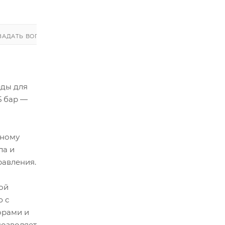
ЗАДАТЬ ВОПРОС
ЗАДАТЬ ВОПРОС
еды для
5 бар —
яному
ла и
равления.
ой
ю с
орами и
позволяет