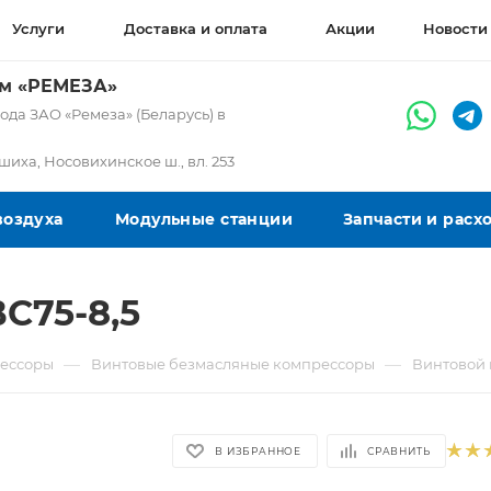
Услуги
Доставка и оплата
Акции
Новости
ом «РЕМЕЗА»
да ЗАО «Ремеза» (Беларусь) в
ашиха, Носовихинское ш., вл. 253
воздуха
Модульные станции
Запчасти и рас
С75-8,5
—
—
ессоры
Винтовые безмасляные компрессоры
Винтовой 
В ИЗБРАННОЕ
СРАВНИТЬ