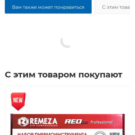
Вам также может понравиться
С этим товар
С этим товаром покупают
Новинка
Нов