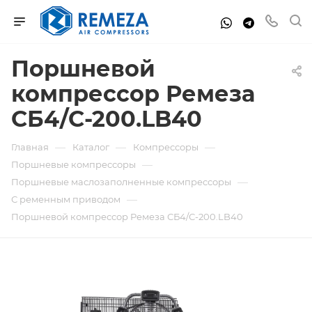
Поршневой
компрессор Ремеза
СБ4/С-200.LB40
—
—
—
Главная
Каталог
Компрессоры
—
Поршневые компрессоры
—
Поршневые маслозаполненные компрессоры
—
С ременным приводом
Поршневой компрессор Ремеза СБ4/С-200.LB40