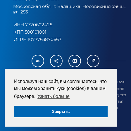
Московская обл., г. Балашиха, Носовихинское ш.,
вл. 253
ИНН 7720602428
КПП 500101001
ОГРН 1077763870667
Используя наш сайт, вы соглашаетесь, что
2007-2026 © ООО «ТД «РЕМЕЗА». Все права защищены. Вся
информация на сайте размещена в целях предоставления
мы можем хранить куки (cookies) в вашем
возможности покупателю ознакомиться с товаром перед его
браузере.
Узнать больше
приобретением и не является публичной офертой (статья
437 ГК РФ). Внешний вид товара может отличаться от
Закрыть
представленного на сайте.