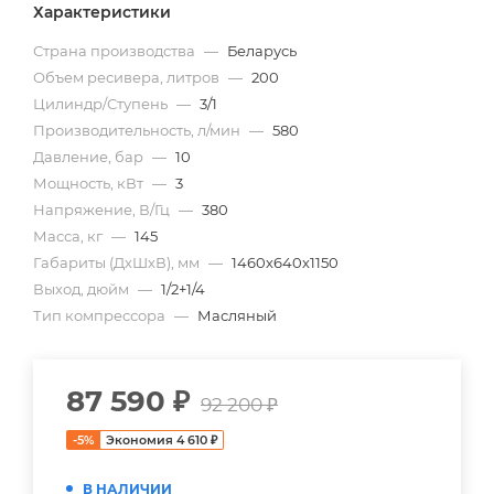
Характеристики
Страна производства
—
Беларусь
Объем ресивера, литров
—
200
Цилиндр/Ступень
—
3/1
Производительность, л/мин
—
580
Давление, бар
—
10
Мощность, кВт
—
3
Напряжение, В/Гц
—
380
Масса, кг
—
145
Габариты (ДхШхВ), мм
—
1460х640х1150
Выход, дюйм
—
1/2+1/4
Тип компрессора
—
Масляный
87 590
₽
92 200
₽
-
5
%
Экономия
4 610
₽
В НАЛИЧИИ