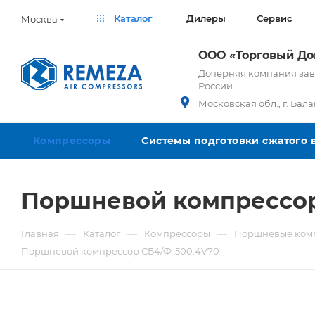
Каталог
Дилеры
Сервис
Москва
ООО «Торговый Д
Дочерняя компания заво
России
Московская обл., г. Бал
Компрессоры
Системы подготовки сжатого 
Поршневой компрессор
—
—
—
Главная
Каталог
Компрессоры
Поршневые ком
Поршневой компрессор СБ4/Ф-500.4V70