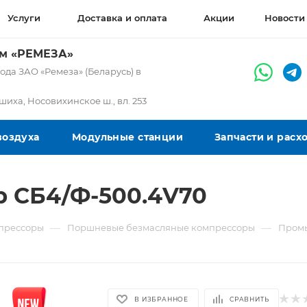
Услуги
Доставка и оплата
Акции
Новости
ом «РЕМЕЗА»
да ЗАО «Ремеза» (Беларусь) в
ашиха, Носовихинское ш., вл. 253
воздуха
Модульные станции
Запчасти и рас
 СБ4/Ф-500.4V70
—
—
прессоры
Поршневые безмасляные компрессоры
Промы
В ИЗБРАННОЕ
СРАВНИТЬ