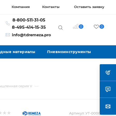
Компания
Контакты
Оставить заявку
8-800-511-31-05
0
0
8-495-414-15-35
info@tdremeza.pro
ходные материалы
Пневмоинструменты
—
шленная серия V
Артикул:
УТ-00005032