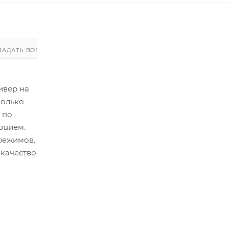
ЗАДАТЬ ВОПРОС
ЗАДАТЬ ВОПРОС
ивер на
колько
 по
овием.
режимов.
 качество