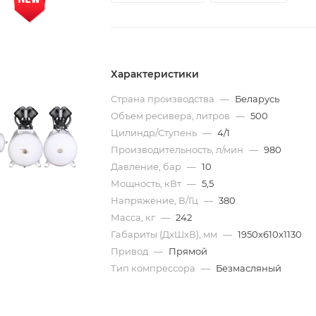
Характеристики
Страна производства
—
Беларусь
Объем ресивера, литров
—
500
Цилиндр/Ступень
—
4/1
Производительность, л/мин
—
980
Давление, бар
—
10
Мощность, кВт
—
5,5
Напряжение, В/Гц
—
380
Масса, кг
—
242
Габариты (ДхШхВ), мм
—
1950х610х1130
Привод
—
Прямой
Тип компрессора
—
Безмасляный