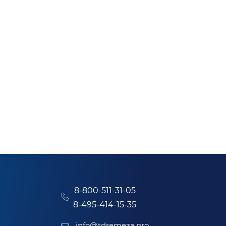
8-800-511-31-05
8-495-414-15-35
info@tdremeza.pro